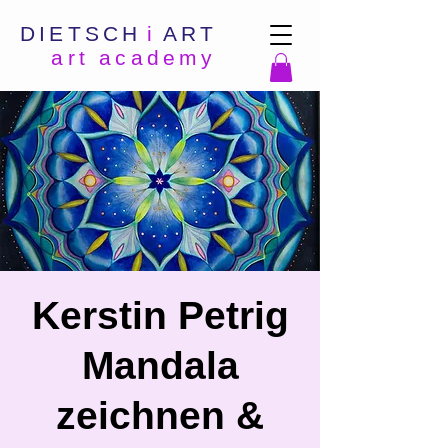
DIETSCH
i
ART
art academy
Kerstin Petrig
Mandala
zeichnen &