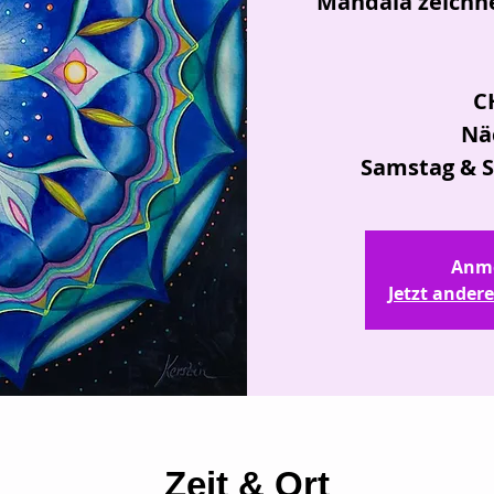
Mandala zeichne
CH
Nä
Samstag & S
Anme
Jetzt ander
Zeit & Ort