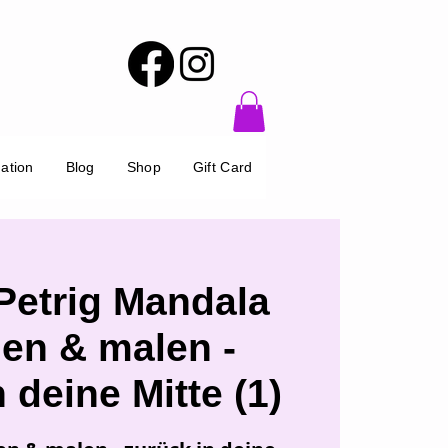
ation
Blog
Shop
Gift Card
Petrig Mandala
en & malen -
 deine Mitte (1)