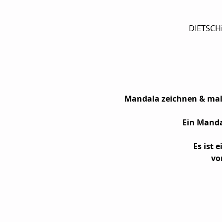
DIETSCHi
Mandala zeichnen & male
Ein Manda
Es ist 
vo