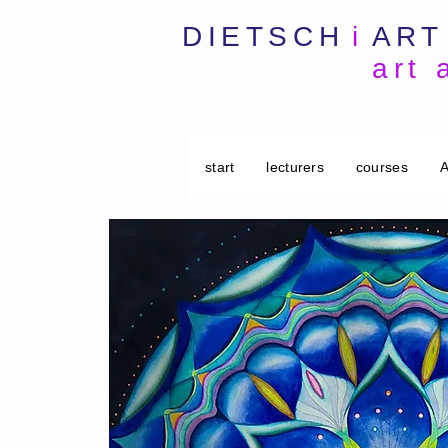
DIETSCH
i
ART
art
start
lecturers
courses
A