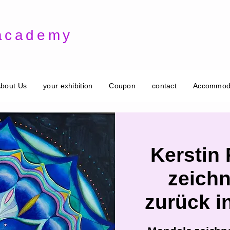
 academy
bout Us
your exhibition
Coupon
contact
Accommod
Kerstin 
zeichn
zurück in