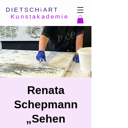
DIETSCH
i
ART
Kunstakademie
Renata
Schepmann
„Sehen