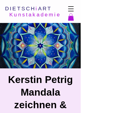
DIETSCH
i
ART
Kunstakademie
Kerstin Petrig
Mandala
zeichnen &