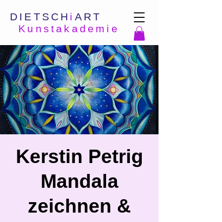
DIETSCH
i
ART
Kunstakademie
Kerstin Petrig
Mandala
zeichnen &